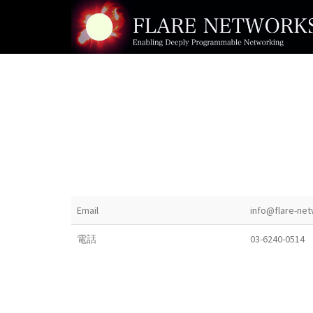
Skip
to
content
Email
info@flare-ne
電話
03-6240-0514