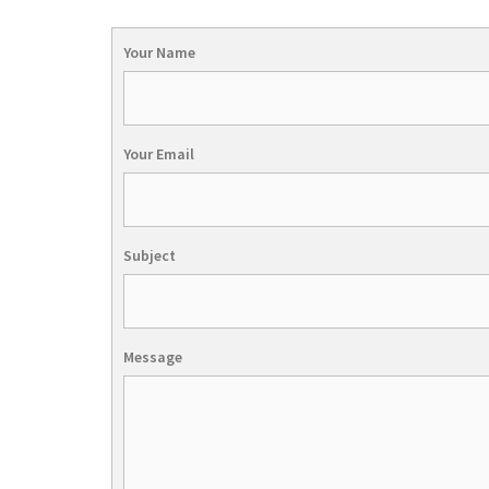
Your Name
Your Email
Subject
Message